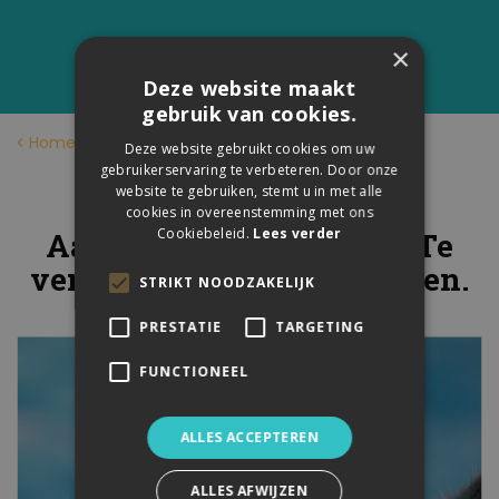
×
Deze website maakt
gebruik van cookies.
Home
Deze website gebruikt cookies om uw
gebruikerservaring te verbeteren. Door onze
Winter
website te gebruiken, stemt u in met alle
cookies in overeenstemming met ons
Cookiebeleid.
Lees verder
Aanbod voor 2024-2025. Te
verkrijgen in onze kantoren.
STRIKT NOODZAKELIJK
PRESTATIE
TARGETING
FUNCTIONEEL
ALLES ACCEPTEREN
ALLES AFWIJZEN