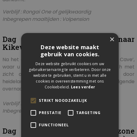
Verblijf : Rongai One of gelijkwaardig
Inbegrepen maaltijden : Volpension
×
Dag 3 : Via Second Cave naar
Kikewela Caves (8-9u - 3595m)
Deze website maakt
gebruik van cookies.
Na het ontbijt wandelt u gestaag naar ‘Second Cave’,
Deze website gebruikt cookies om uw
waar u geniet van een pauze en warme lunch met
gebruikerservaring te verbeteren. Door onze
zicht op de Kibo. Daarna gaat u verder door
website te gebruiken, stemt u in met alle
heidelandschap naar uw volgende
cookies in overeenstemming met ons
Cookiebeleid.
Lees verder
overnachtingsplaats.
STRIKT NOODZAKELIJK
Verblijf : Kikewela of gelijkwaardig
Inbegrepen maaltijden : Volpension
PRESTATIE
TARGETING
FUNCTIONEEL
Dag 4 : Voorbij de vegetatie zone