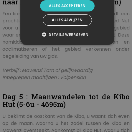
naar Mawenzi Tarn (4-5u - 4330m)
ALLES ACCEPTEREN
Een korte maar steile klim op grashellingen biedt een
ALLES AFWIJZEN
prachtig uitzicht op het ongerepte natuurgebied. Net
voor u Mawenzi Tarn bereikt, komt u in berggebied
waar er geen vegetatie meer te bespeuren valt. Deze
DETAILS WEERGEVEN
namiddag kan u uw benen laten rusten en
acclimatiseren of het gebied verkennen onder
begeleiding van uw gids.
Verblijf : Mawenzi Tarn of gelijkwaardig
Inbegrepen maaltijden : Volpension
Dag 5 : Maanwandelen tot de Kibo
Hut (5-6u - 4695m)
U beklimt de oostkant van de Kibo, u waant zich even
op de maan, waarna u het zadel tussen de Kibo en
Mawenzi oversteekt. Aankomst bij Kibo Hut, waar u zich