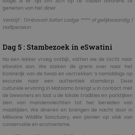
lodge, is er tijd om zich op te frissen alvorens te
genieten van het diner.
Verblijf : Timbavati Safari Lodge **** of gelijkwaardig |
Halfpension
Dag 5 : Stambezoek in eSwatini
Na een lekker vroeg ontbijt, vatten we de tocht naar
eSwatini aan. We steken de grens over naar het
Koninkrijk van de Swazi en vertrekken ’s namiddags op
excursie naar een authentiek stamdorp. Deze
culturele ervaring in Matsamo brengt u in contact met
de bewoners en laat u de lokale tradities en parktijken
zien: van mandenvlechten tot het bereiden van
maaltijden. We dineren en brengen de nacht door in
Mlilwane Wildlife Sanctuary, een pionier op vlak van
conservatie en ecotoerisme.