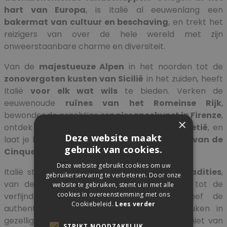
hart van Europa
, is Italië al eeuwenlang een
bakermat van cultuur en beschaving
, en trekt het
reizigers van over de hele wereld met zijn
onweerstaanbare charme en diversiteit.
Van de
majestueuze Alpen
in het noorden tot de
zonovergoten kusten van Sicilië
in het zuiden, heeft
Italië
voor elk wat wils
te bieden. Verken de
eeuwenoude
ruïnes van het Romeinse Rijk
,
bewonder de prachtige
renaissancekunst in Firenze
,
×
ontdek
de romantische grachten van Venetië
, en
Deze website maakt
laat je betoveren door
de kleurrijke dorpjes van de
gebruik van cookies.
Cinque Terre
.
Deze website gebruikt cookies om uw
Italië staat ook bekend om zijn
culinaire tradities
,
gebruikerservaring te verbeteren. Door onze
van de verse pasta en smaakvolle pizza's tot de
website te gebruiken, stemt u in met alle
cookies in overeenstemming met ons
verfijnde wijnen en heerlijke gelato. Proef de
Cookiebeleid.
Lees verder
authentieke smaken van de Italiaanse keuken in
gezellige trattoria's en lokale markten, en geniet van
STRIKT NOODZAKELIJK