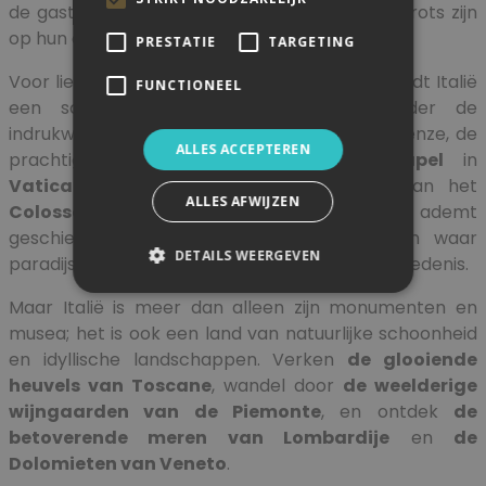
de gastvrijheid van de Italiaanse mensen die trots zijn
op hun culinaire erfgoed.
PRESTATIE
TARGETING
Voor liefhebbers van kunst en architectuur biedt Italië
FUNCTIONEEL
een schat aan meesterwerken, waaronder de
indrukwekkende koepel van de
Duomo
in Firenze, de
ALLES ACCEPTEREN
prachtige fresco's van de
Sixtijnse Kapel
in
Vaticaanstad
, en de imposante ruïnes van het
ALLES AFWIJZEN
Colosseum
in Rome. Elk hoekje van het land ademt
geschiedenis en cultuur, waardoor het een waar
DETAILS WEERGEVEN
paradijs is voor liefhebbers van kunst en geschiedenis.
Maar Italië is meer dan alleen zijn monumenten en
musea; het is ook een land van natuurlijke schoonheid
en idyllische landschappen. Verken
de glooiende
heuvels van Toscane
, wandel door
de weelderige
wijngaarden van de Piemonte
, en ontdek
de
betoverende meren van Lombardije
en
de
Dolomieten van Veneto
.