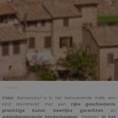
Home
Ciao
! Benvenuto/-a in het betoverende Italië, een
land doordrenkt met een
rijke gesch
ieden
is
,
prachtige kunst
,
heerlijke gerechten
en
adembenemende landschappen
. Gelegen
in het