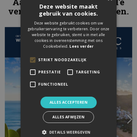
Aanbod voor 2024-2025. Te
Deze website maakt
verkrijgen in onze kantoren.
gebruik van cookies.
Deze website gebruikt cookies om uw
gebruikerservaring te verbeteren. Door onze
website te gebruiken, stemt u in met alle
cookies in overeenstemming met ons
Cookiebeleid.
Lees verder
STRIKT NOODZAKELIJK
PRESTATIE
TARGETING
FUNCTIONEEL
ALLES ACCEPTEREN
ALLES AFWIJZEN
DETAILS WEERGEVEN