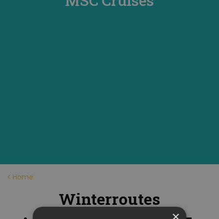
MSC Cruises
Home
Winterroutes
×