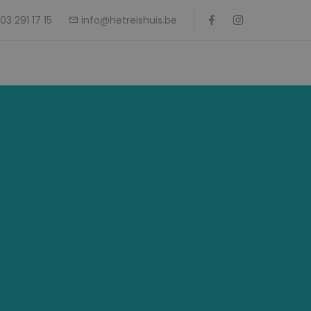
Follow us on
FACEBOOK
INSTAGRAM
03 291 17 15
info@hetreishuis.be