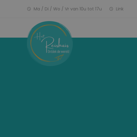
Ma / Di / Wo / Vr van 10u tot 17u
Link