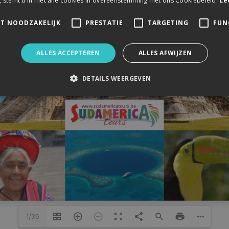
, stemt u in met alle cookies in overeenstemming met ons Cookiebeleid.
Le
KT NOODZAKELIJK
PRESTATIE
TARGETING
FUN
ALLES ACCEPTEREN
ALLES AFWIJZEN
DETAILS WEERGEVEN
www.sudamericatours.be
1/36