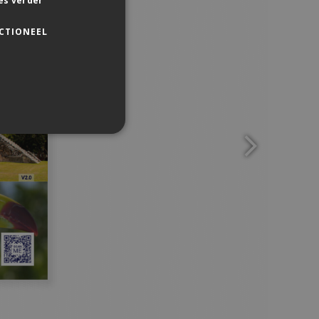
es verder
CTIONEEL