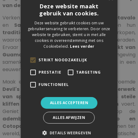
van de Inca's en de Spaanse kolonisatie
.
Deze website maakt
gebruik van cookies.
Verken de
kleurrijke etnische markten
van
Otavalo
Deze website gebruikt cookies om uw
en
Saquisilí
, waar lokale ambachtslieden hun
gebruikerservaring te verbeteren. Door onze
traditionele handgemaakte goederen
verkopen,
website te gebruiken, stemt u in met alle
waaronder
prachtige textiel
, keramiek en sieraden.
cookies in overeenstemming met ons
Cookiebeleid.
Lees verder
Ervaar de levendige sfeer van de
dierenmarkt van
Guamote
, waar boeren uit de omgeving
STRIKT NOODZAKELIJK
samenkomen om vee te kopen en verkopen in een
eeuwenoude traditie.
PRESTATIE
TARGETING
Maak een onvergetelijke
treinrit
op de beroemde
FUNCTIONEEL
Devil's Nose-route
, een
technisch meesterwerk
van spoorweginfrastructuur
dat u
langs steile
ALLES ACCEPTEREN
kliffen en adembenemende landschappen
voert.
Geniet van panoramische uitzichten op de
ALLES AFWIJZEN
adembenemende bergen Chimborazo en
Cotopaxi
, twee van de hoogste actieve vulkanen ter
wereld, die deel uitmaken van het dramatische
DETAILS WEERGEVEN