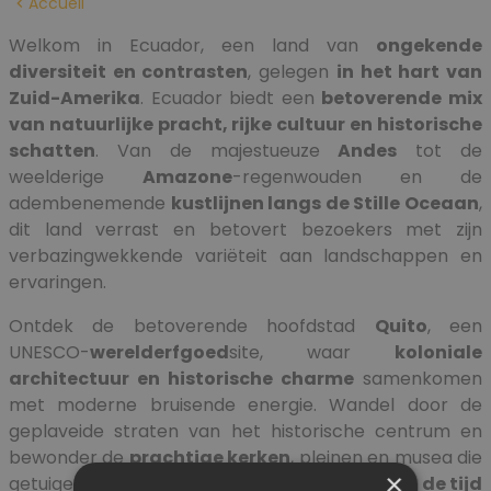
Accueil
Welkom in Ecuador, een land van
ongekende
diversiteit en contrasten
, gelegen
in het hart van
Zuid-Amerika
. Ecuador biedt een
betoverende mix
van natuurlijke pracht, rijke cultuur en historische
schatten
. Van de majestueuze
Andes
tot de
weelderige
Amazone
-regenwouden en de
adembenemende
kustlijnen langs de Stille Oceaan
,
dit land verrast en betovert bezoekers met zijn
verbazingwekkende variëteit aan landschappen en
ervaringen.
Ontdek de betoverende hoofdstad
Quito
, een
UNESCO-
werelderfgoed
site, waar
koloniale
architectuur en historische charme
samenkomen
met moderne bruisende energie. Wandel door de
geplaveide straten van het historische centrum en
bewonder de
prachtige kerken
, pleinen en musea die
×
getuigen van een rijk erfgoed dat teruggaat tot
de tijd