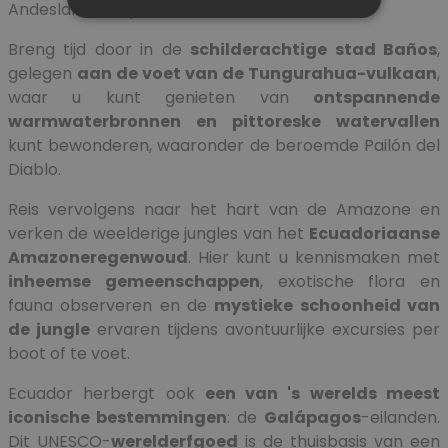
Andeslandschap van Ecuador.
Breng tijd door in de
schilderachtige stad Baños
,
gelegen
aan de voet van de Tungurahua-vulkaan
,
waar u kunt genieten van
ontspannende
warmwaterbronnen en pittoreske watervallen
kunt bewonderen, waaronder de beroemde Pailón del
Diablo.
Reis vervolgens naar het hart van de Amazone en
verken de weelderige jungles van het
Ecuadoriaanse
Amazoneregenwoud
. Hier kunt u kennismaken met
inheemse gemeenschappen
, exotische flora en
fauna observeren en de
mystieke schoonheid van
de jungle
ervaren tijdens avontuurlijke excursies per
boot of te voet.
Ecuador herbergt ook
een van 's werelds meest
iconische bestemmingen
: de
Galápagos
-eilanden.
Dit UNESCO-
werelderfgoed
is de thuisbasis van een