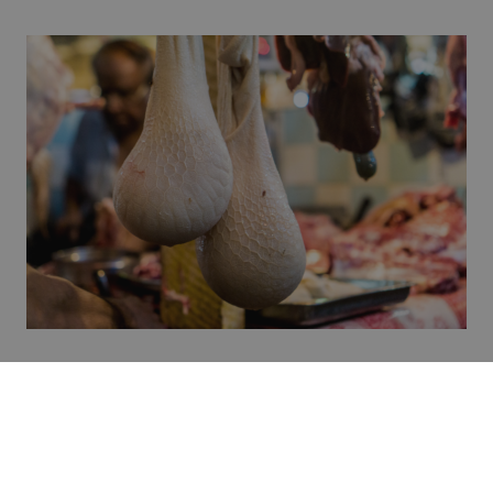
Yangon Street Food Tour
Yangon, de bruisende hoofdstad van Myanmar,
staat bekend om zijn levendige
straatvoedselscene
. Ga op een
culinaire