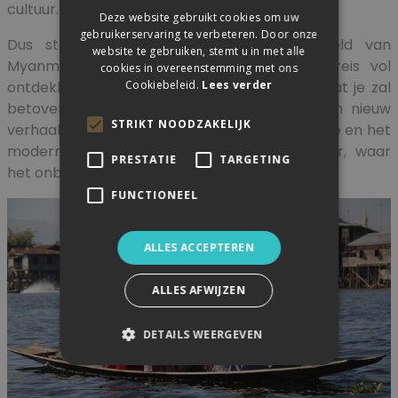
cultuur.
Deze website gebruikt cookies om uw
gebruikerservaring te verbeteren. Door onze
Dus stap binnen in de mysterieuze wereld van
website te gebruiken, stemt u in met alle
Myanmar en laat je meevoeren op een reis vol
cookies in overeenstemming met ons
Cookiebeleid.
Lees verder
ontdekkingen en avonturen. Dit is een land dat je zal
betoveren en intrigeren, waar elke hoek een nieuw
STRIKT NOODZAKELIJK
verhaal vertelt en waar de magie van het oude en het
moderne samenkomen. Welkom in Myanmar, waar
PRESTATIE
TARGETING
het onbekende wacht om ontdekt te worden.
FUNCTIONEEL
ALLES ACCEPTEREN
ALLES AFWIJZEN
DETAILS WEERGEVEN