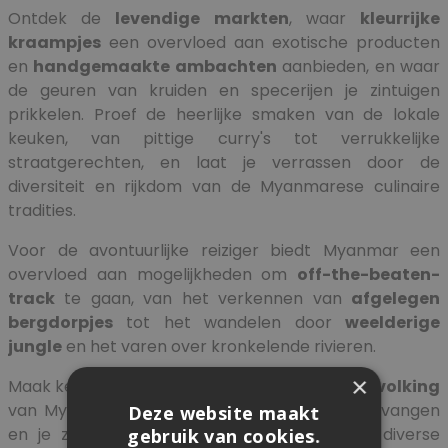
Ontdek de
levendige markten
, waar
kleurrijke
kraampjes
een overvloed aan exotische producten
en
handgemaakte ambachten
aanbieden, en waar
de geuren van kruiden en specerijen je zintuigen
prikkelen. Proef de heerlijke smaken van de lokale
keuken, van pittige curry's tot verrukkelijke
straatgerechten, en laat je verrassen door de
diversiteit en rijkdom van de Myanmarese culinaire
tradities.
Voor de avontuurlijke reiziger biedt Myanmar een
overvloed aan mogelijkheden om
off-the-beaten-
track
te gaan, van het verkennen van
afgelegen
bergdorpjes
tot het wandelen door
weelderige
jungle
en het varen over kronkelende rivieren.
×
Maak kennis met de hartelijke en
gastvrije bevolking
van Myanmar, die je met open armen zal ontvangen
Deze website maakt
en je zal verwelkomen in hun kleurrijke en diverse
gebruik van cookies.