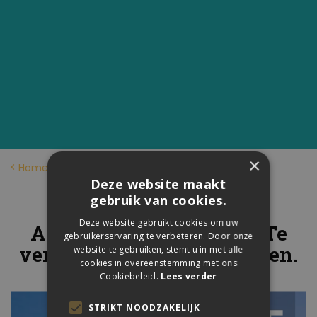
×
Home
Deze website maakt
Griekenland
gebruik van cookies.
Deze website gebruikt cookies om uw
Aanbod voor 2020-2021. Te
gebruikerservaring te verbeteren. Door onze
verkrijgen in onze kantoren.
website te gebruiken, stemt u in met alle
cookies in overeenstemming met ons
Cookiebeleid.
Lees verder
STRIKT NOODZAKELIJK