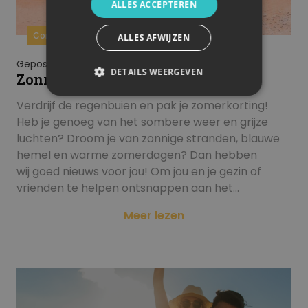
ALLES ACCEPTEREN
Corendonshop
Promoties
ALLES AFWIJZEN
Gepost op 10/07/2024
DETAILS WEERGEVEN
Zonnestralen en zomerkorting!
Verdrijf de regenbuien en pak je zomerkorting!
Heb je genoeg van het sombere weer en grijze
luchten? Droom je van zonnige stranden, blauwe
hemel en warme zomerdagen? Dan hebben
wij goed nieuws voor jou! Om jou en je gezin of
vrienden te helpen ontsnappen aan het…
Meer lezen