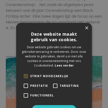
Corendonshop! Net zoals de afgelopen jaren
lanceert ook dit jaar Corendonshop een Black
FLYday actie! Elke twee dagen ligt de focus op een
nieuwe bestemming die op voorhand niet gekend
×
is. Zo lag de…
Deze website maakt
Meer lezen
gebruik van cookies.
Deze website gebruikt cookies om uw
gebruikerservaring te verbeteren. Door onze
website te gebruiken, stemt u in met alle
cookies in overeenstemming met ons
Cookiebeleid.
Lees verder
STRIKT NOODZAKELIJK
PRESTATIE
TARGETING
FUNCTIONEEL