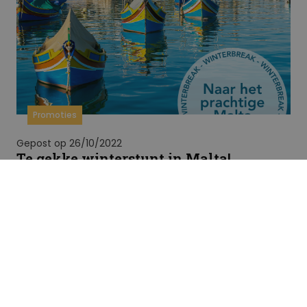
Promoties
Gepost op 26/10/2022
Te gekke winterstunt in Malta!
Nood aan een korte of lange break? Malta wacht
jou op met te gekke winterstunts tot €300 korting!
Welkom in het paradijs voor de liefhebbers van
cultuur en verwennerij! Het Reishuis heeft alles in
huis voor jouw last minute naar Malta.Malta is het
land bij…
Meer lezen