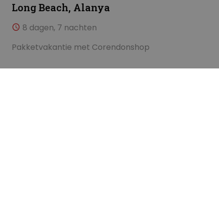
Long Beach, Alanya
8 dagen, 7 nachten
Pakketvakantie met Corendonshop
Meer lezen
Vanaf
€ 1.314,00 p.p.