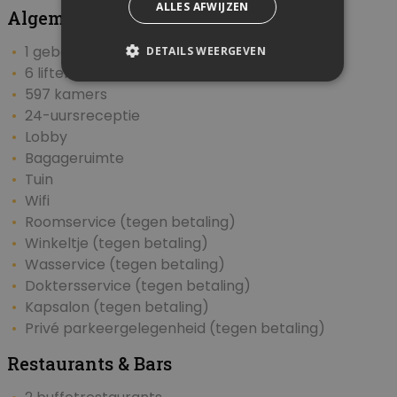
ALLES AFWIJZEN
Algemeen & Faciliteiten
1 gebouw met maximaal 10 verdiepingen
DETAILS WEERGEVEN
6 liften
597 kamers
24-uursreceptie
Lobby
Bagageruimte
Tuin
Wifi
Roomservice (tegen betaling)
Winkeltje (tegen betaling)
Wasservice (tegen betaling)
Doktersservice (tegen betaling)
Kapsalon (tegen betaling)
Privé parkeergelegenheid (tegen betaling)
Restaurants & Bars